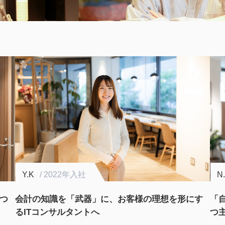
Y.K
/ 2022年入社
N
つ
会計の知識を「武器」に、お客様の理想を形にす
「
るITコンサルタントへ
つ