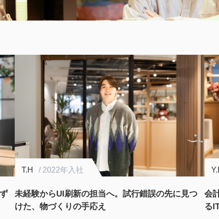
Y.K
/ 2022年入社
N
つ
会計の知識を「武器」に、お客様の理想を形にす
「
るITコンサルタントへ
つ