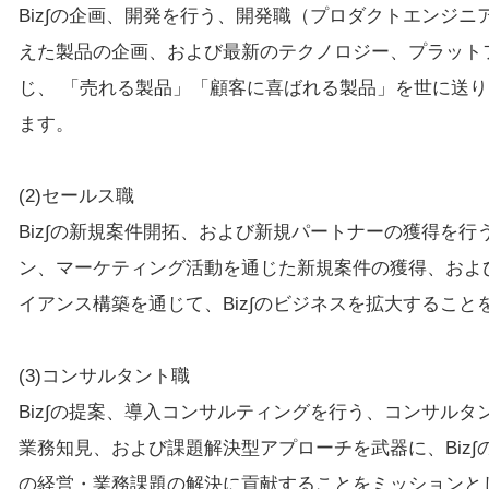
Biz∫の企画、開発を⾏う、開発職（プロダクトエンジニ
えた製品の企画、および最新のテクノロジー、プラット
じ、 「売れる製品」「顧客に喜ばれる製品」を世に送
ます。
(2)セールス職
Biz∫の新規案件開拓、および新規パートナーの獲得を⾏
ン、マーケティング活動を通じた新規案件の獲得、および
イアンス構築を通じて、Biz∫のビジネスを拡⼤するこ
(3)コンサルタント職
Biz∫の提案、導⼊コンサルティングを⾏う、コンサルタ
業務知⾒、および課題解決型アプローチを武器に、Biz
の経営・業務課題の解決に貢献することをミッションと