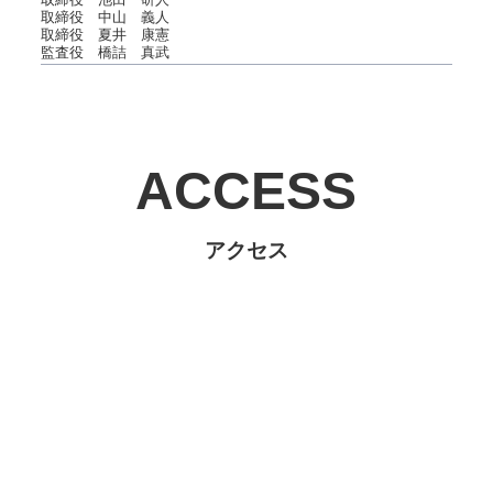
取締役 中山 義人
取締役 夏井 康憲
監査役 橋詰 真武
ACCESS
アクセス